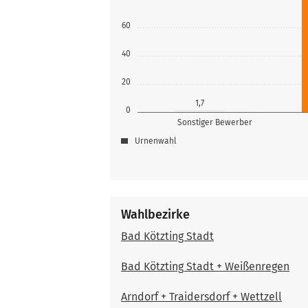
60
40
20
1,7
0
Sonstiger Bewerber
Urnenwahl
Wahlbezirke
Bad Kötzting Stadt
Bad Kötzting Stadt + Weißenregen
Arndorf + Traidersdorf + Wettzell