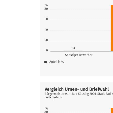
%
80
60
40
20
1,3
0
Sonstiger Bewerber
Anteil in %
Vergleich Urnen- und Briefwahl
Bürgermeisterwahl Bad Kötzting 2026, Stadt Bad K
Endergebnis
%
80