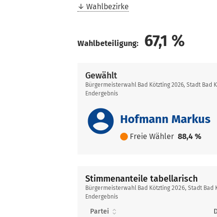
Wahlbezirke
67,1
%
Wahlbeteiligung:
Gewählt
Bürgermeisterwahl Bad Kötzting 2026, Stadt Bad K
Endergebnis
account_circle
Hofmann Markus
Freie Wähler
88,4 %
Stimmenanteile tabellarisch
Stimmenanteile
Bürgermeisterwahl Bad Kötzting 2026, Stadt Bad K
tabellarisch
Endergebnis
Partei
D