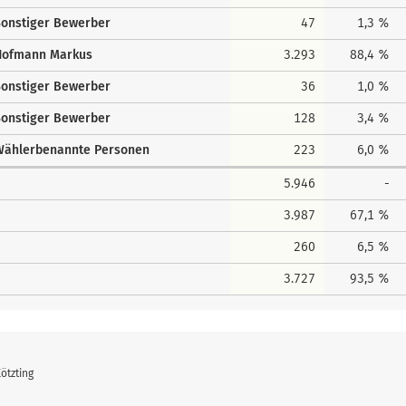
onstiger Bewerber
47
1,3 %
Hofmann Markus
3.293
88,4 %
onstiger Bewerber
36
1,0 %
onstiger Bewerber
128
3,4 %
Wählerbenannte Personen
223
6,0 %
5.946
-
3.987
67,1 %
260
6,5 %
3.727
93,5 %
ötzting