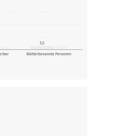
5,5
erber
Wählerbenannte Personen