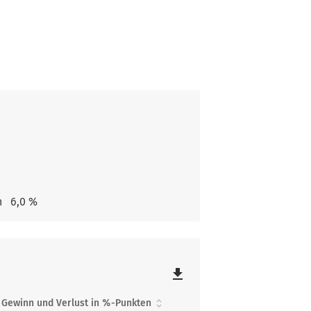
n
6,0 %
file_download
Gewinn und Verlust in %-Punkten