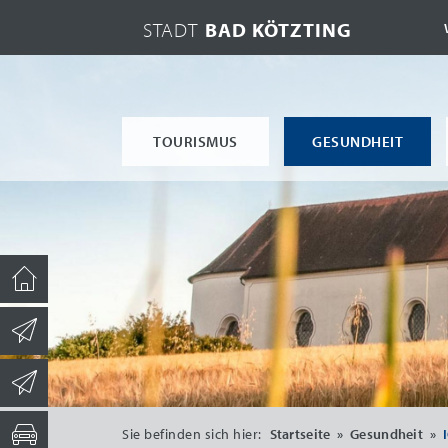
STADT
BAD KÖTZTING
TOURISMUS
GESUNDHEIT
Sie befinden sich hier:
Startseite
»
Gesundheit
»