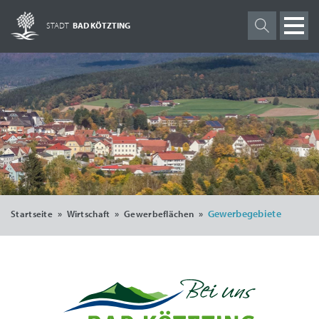
STADT
BAD KÖTZTING
»
»
»
Gewerbegebiete
Startseite
Wirtschaft
Gewerbeflächen