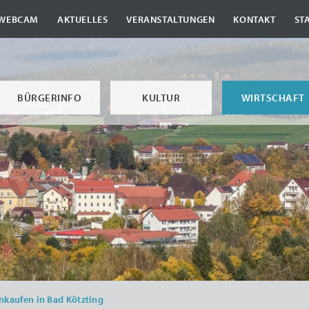
|
|
|
|
WEBCAM
AKTUELLES
VERANSTALTUNGEN
KONTAKT
ST
BÜRGERINFO
KULTUR
WIRTSCHAFT
nkaufen in Bad Kötzting