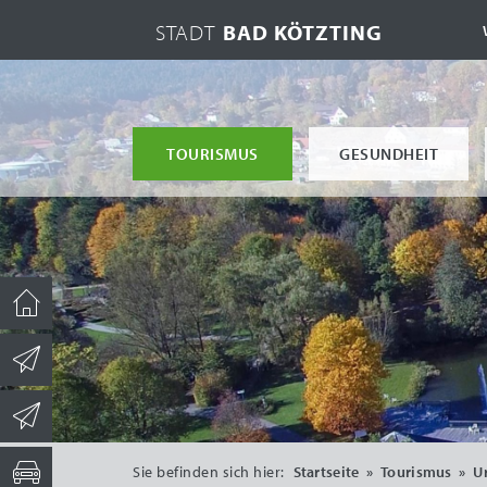
STADT
BAD KÖTZTING
TOURISMUS
GESUNDHEIT
Sie befinden sich hier:
Startseite
»
Tourismus
»
U