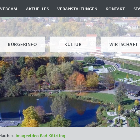
|
|
|
|
WEBCAM
AKTUELLES
VERANSTALTUNGEN
KONTAKT
ST
BÜRGERINFO
KULTUR
WIRTSCHAFT
rlaub
»
Imagevideo Bad Kötzting